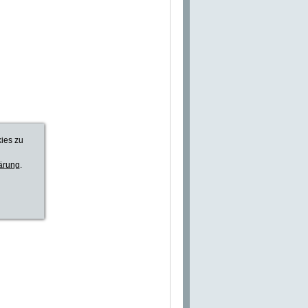
kies zu
ärung
.