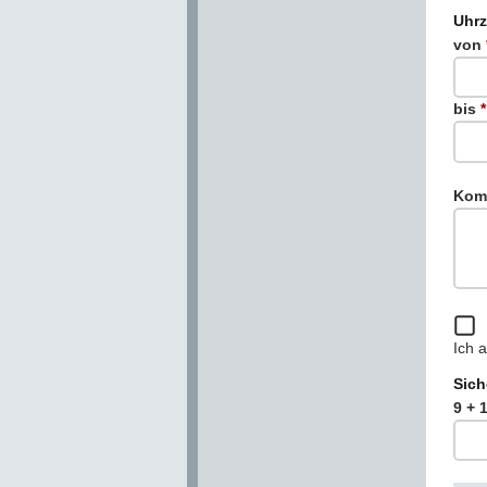
Uhrz
von
bis
*
Kom
Ich 
Sich
9 + 