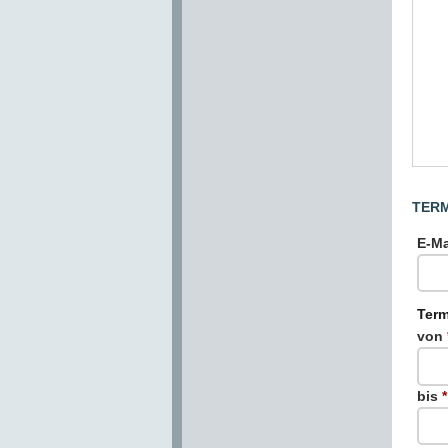
TER
E-Ma
Term
von
bis
*